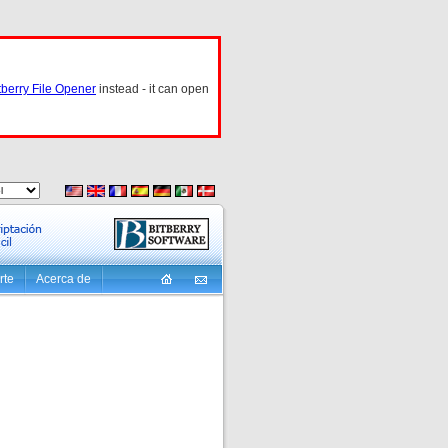
tberry File Opener
instead - it can open
rte
Acerca de